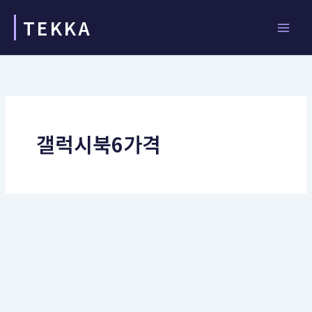
콘
TEKKA
텐
츠
로
건
너
뛰
기
갤럭시북6가격