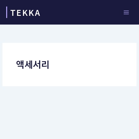
콘
TEKKA
텐
츠
로
건
너
뛰
기
액세서리