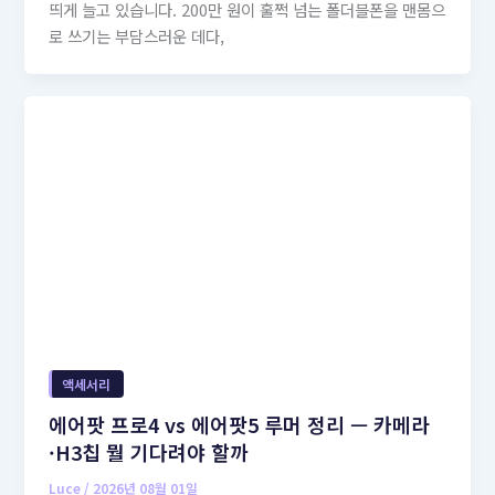
띄게 늘고 있습니다. 200만 원이 훌쩍 넘는 폴더블폰을 맨몸으
로 쓰기는 부담스러운 데다,
액세서리
에어팟 프로4 vs 에어팟5 루머 정리 — 카메라
·H3칩 뭘 기다려야 할까
Luce
/
2026년 08월 01일