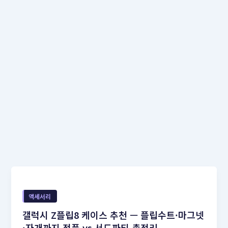
액세서리
갤럭시 Z플립8 케이스 추천 — 플립수트·마그넷
·자개까지 정품 vs 서드파티 총정리