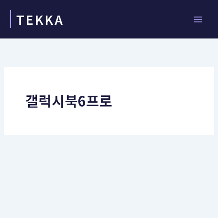
콘
TEKKA
텐
츠
로
건
너
뛰
기
갤럭시북6프로