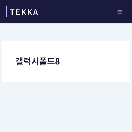
콘
TEKKA
텐
츠
로
건
너
뛰
기
갤럭시폴드8