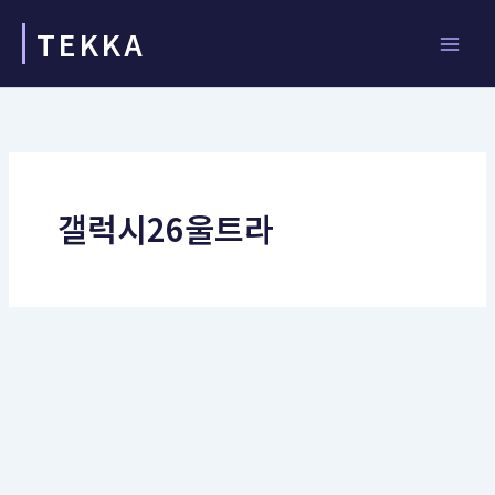
콘
TEKKA
텐
츠
로
건
너
뛰
기
갤럭시26울트라