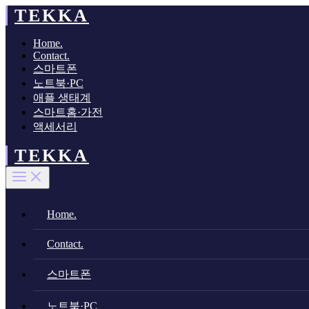
콘
TEKKA
텐
츠
Home.
로
Contact.
스마트폰
건
노트북·PC
너
애플 생태계
뛰
스마트홈·가전
기
액세서리
TEKKA
Home.
Contact.
스마트폰
노트북·PC