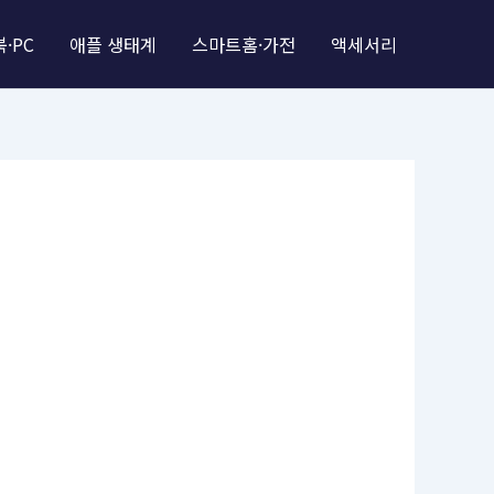
·PC
애플 생태계
스마트홈·가전
액세서리