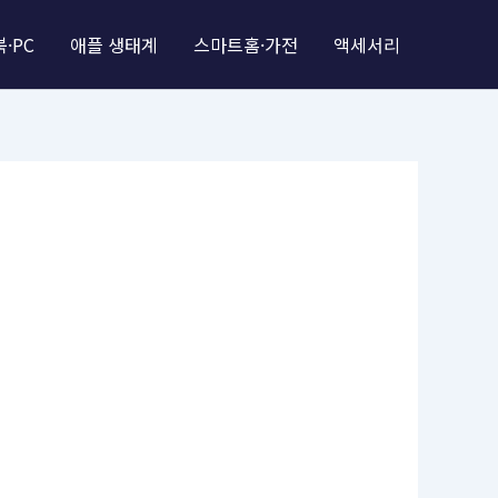
·PC
애플 생태계
스마트홈·가전
액세서리