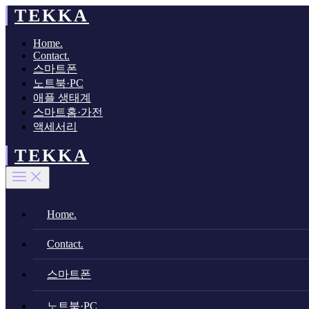
콘
TEKKA
텐
츠
Home.
로
Contact.
스마트폰
건
노트북·PC
너
애플 생태계
뛰
스마트홈·가전
기
액세서리
TEKKA
Home.
Contact.
스마트폰
노트북·PC