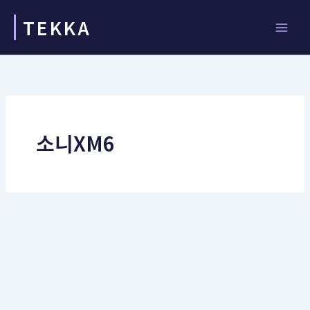
콘
TEKKA
텐
츠
로
건
너
뛰
기
소니XM6