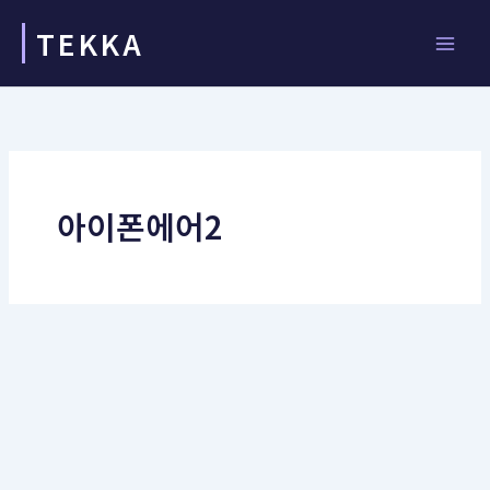
콘
TEKKA
텐
츠
로
건
너
뛰
기
아이폰에어2