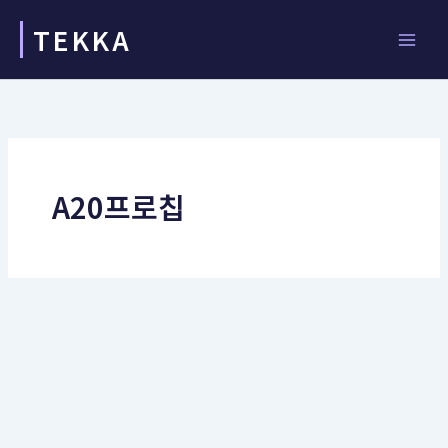
콘
TEKKA
텐
츠
로
건
너
뛰
기
A20프로칩