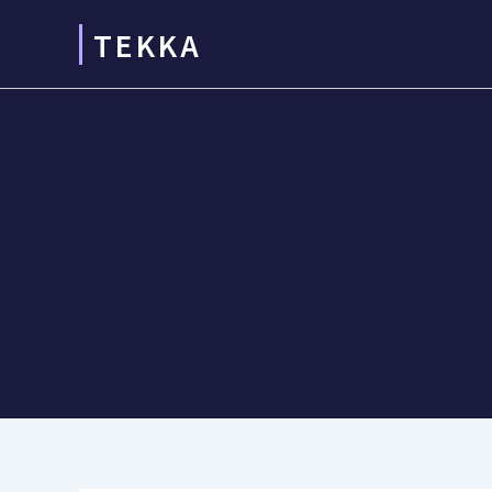
콘
TEKKA
텐
츠
로
건
너
뛰
기