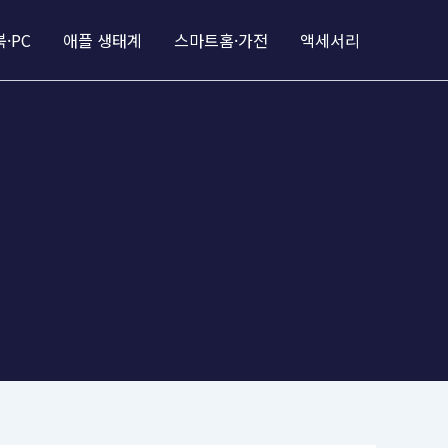
·PC
애플 생태계
스마트홈·가전
액세서리